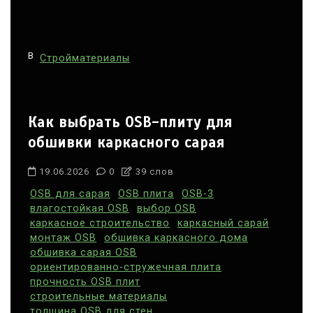
В
Стройматериалы
Как выбрать OSB-плиту для
обшивки каркасного сарая
19.06.2026
0
39 слов
OSB для сарая
OSB плита
OSB-3
влагостойкая OSB
выбор OSB
каркасное строительство
каркасный сарай
монтаж OSB
обшивка каркасного дома
обшивка сарая OSB
ориентированно-стружечная плита
прочность OSB плит
строительные материалы
толщина OSB для стен