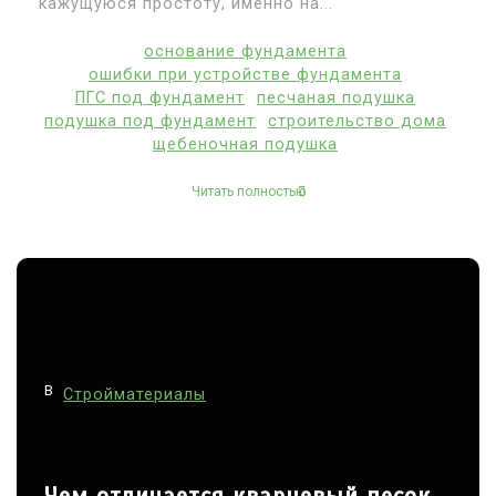
кажущуюся простоту, именно на...
основание фундамента
ошибки при устройстве фундамента
ПГС под фундамент
песчаная подушка
подушка под фундамент
строительство дома
щебеночная подушка
Читать полностью
В
Стройматериалы