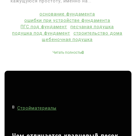
кажущуюся простоту, именно на...
основание фундамента
ошибки при устройстве фундамента
ПГС под фундамент
песчаная подушка
подушка под фундамент
строительство дома
щебеночная подушка
Читать полностью
В
Стройматериалы