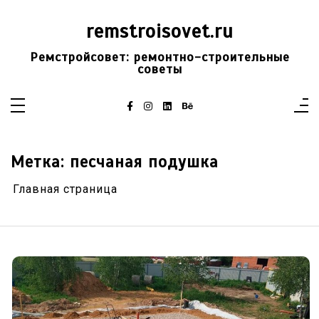
Перейти
к
remstroisovet.ru
содержимому
Ремстройсовет: ремонтно-строительные
советы
Метка:
песчаная подушка
Главная страница