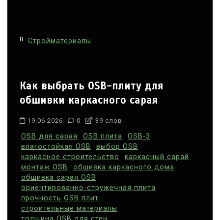
В
Стройматериалы
Как выбрать OSB-плиту для
обшивки каркасного сарая
19.06.2026
0
39 слов
OSB для сарая
OSB плита
OSB-3
влагостойкая OSB
выбор OSB
каркасное строительство
каркасный сарай
монтаж OSB
обшивка каркасного дома
обшивка сарая OSB
ориентированно-стружечная плита
прочность OSB плит
строительные материалы
толщина OSB для стен