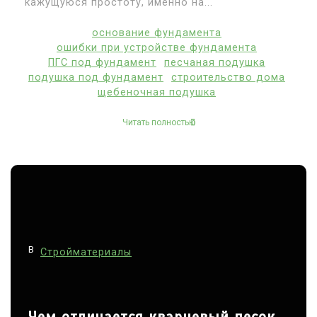
кажущуюся простоту, именно на...
основание фундамента
ошибки при устройстве фундамента
ПГС под фундамент
песчаная подушка
подушка под фундамент
строительство дома
щебеночная подушка
Читать полностью
В
Стройматериалы