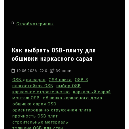
В
Стройматериалы
Как выбрать OSB-плиту для
обшивки каркасного сарая
19.06.2026
0
39 слов
OSB для сарая
OSB плита
OSB-3
влагостойкая OSB
выбор OSB
каркасное строительство
каркасный сарай
монтаж OSB
обшивка каркасного дома
обшивка сарая OSB
ориентированно-стружечная плита
прочность OSB плит
строительные материалы
толщина OSB для стен