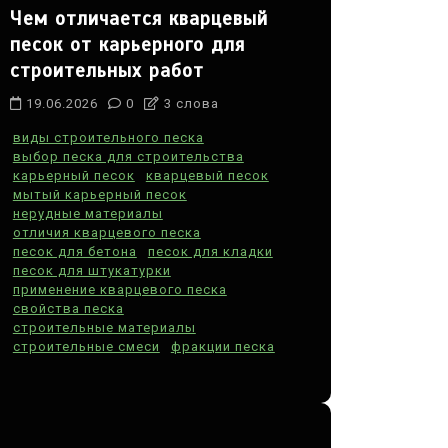
Чем отличается кварцевый
песок от карьерного для
строительных работ
19.06.2026
0
3 слова
виды строительного песка
выбор песка для строительства
карьерный песок
кварцевый песок
мытый карьерный песок
нерудные материалы
отличия кварцевого песка
песок для бетона
песок для кладки
песок для штукатурки
применение кварцевого песка
свойства песка
строительные материалы
строительные смеси
фракции песка