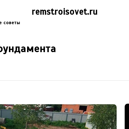
remstroisovet.ru
е советы
фундамента