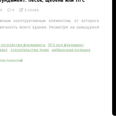
ундамент: песок, щебень или ПГС
26
0
3 слова
жным конструктивным элементом, от которого
вечность всего здания. Несмотря на кажущуюся
 устройстве фундамента
ПГС под фундамент
мент
строительство дома
щебеночная подушка
тать полностью