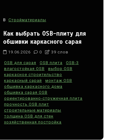
В
Стройматериалы
Как выбрать OSB-плиту для
обшивки каркасного сарая
19.06.2026
0
39 слов
OSB для сарая
OSB плита
OSB-3
влагостойкая OSB
выбор OSB
каркасное строительство
каркасный сарай
монтаж OSB
обшивка каркасного дома
обшивка сарая OSB
ориентированно-стружечная плита
прочность OSB плит
строительные материалы
толщина OSB для стен
хозяйственная постройка