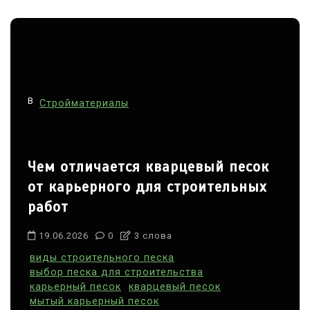
а
в
и
г
В
а
Стройматериалы
ц
и
Чем отличается кварцевый песок
я
от карьерного для строительных
п
работ
о
з
19.06.2026
0
3 слова
а
виды строительного песка
выбор песка для строительства
п
карьерный песок
кварцевый песок
и
мытый карьерный песок