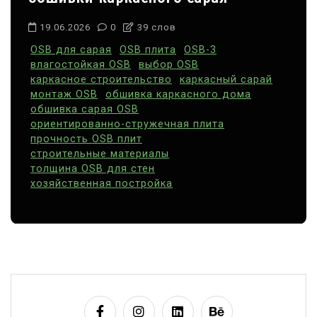
19.06.2026
0
39 слов
OSB для сарая
OSB плита
OSB-3
влагостойкая OSB
выбор OSB
каркасное строительство
каркасный сарай
монтаж OSB
обшивка каркасного дома
обшивка сарая OSB
ориентированно-стружечная плита
прочность OSB плит
строительные материалы
толщина OSB для стен
хозяйственная постройка