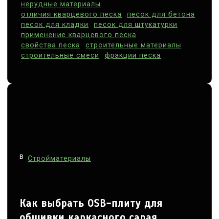
нерудные материалы
с
отличия кварцевого песка
песок для бетона
я
песок для кладки
песок для штукатурки
применение кварцевого песка
м
свойства песка
строительные материалы
строительные смеси
фракции песка
В
Стройматериалы
Как выбрать OSB-плиту для
обшивки каркасного сарая