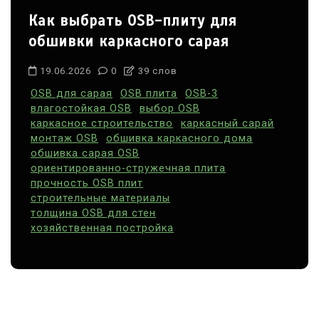
Как выбрать OSB-плиту для
обшивки каркасного сарая
19.06.2026
0
39 слов
OSB для сарая
OSB плита
OSB-3
влагостойкая OSB
выбор OSB
каркасное строительство
каркасный сарай
монтаж OSB
обшивка каркасного дома
обшивка сарая OSB
ориентированно-стружечная плита
прочность OSB плит
строительные материалы
толщина OSB для стен
хозяйственная постройка