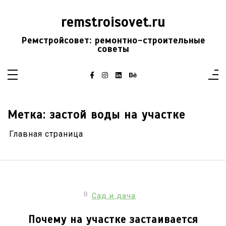
Перейти
к
remstroisovet.ru
содержимому
Ремстройсовет: ремонтно-строительные
советы
Метка:
застой воды на участке
Главная страница
В
Сад и дача
Почему на участке застаивается