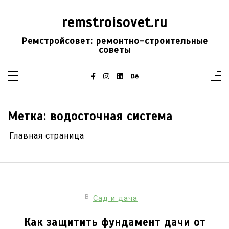
Перейти
к
remstroisovet.ru
содержимому
Ремстройсовет: ремонтно-строительные
советы
Метка:
водосточная система
Главная страница
В
Сад и дача
Как защитить фундамент дачи от