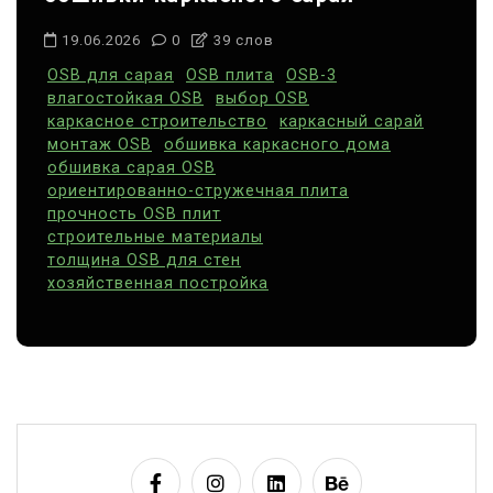
19.06.2026
0
39 слов
OSB для сарая
OSB плита
OSB-3
влагостойкая OSB
выбор OSB
каркасное строительство
каркасный сарай
монтаж OSB
обшивка каркасного дома
обшивка сарая OSB
ориентированно-стружечная плита
прочность OSB плит
строительные материалы
толщина OSB для стен
хозяйственная постройка