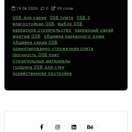
19.06.2026
0
39 слов
OSB для сарая
OSB плита
OSB-3
влагостойкая OSB
выбор OSB
каркасное строительство
каркасный сарай
монтаж OSB
обшивка каркасного дома
обшивка сарая OSB
ориентированно-стружечная плита
прочность OSB плит
строительные материалы
толщина OSB для стен
хозяйственная постройка