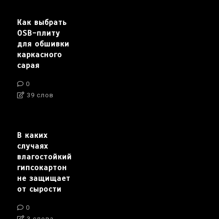
Как выбрать
OSB-плиту
для обшивки
каркасного
сарая
0
39 слов
В каких
случаях
влагостойкий
гипсокартон
не защищает
от сырости
0
3 слова