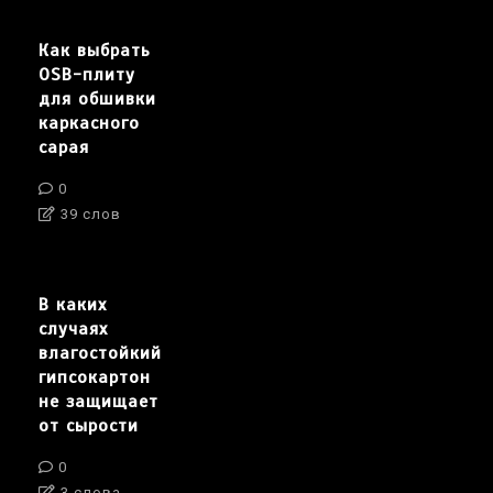
Как выбрать
OSB-плиту
для обшивки
каркасного
сарая
0
39 слов
В каких
случаях
влагостойкий
гипсокартон
не защищает
от сырости
0
3 слова