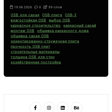
19.06.2026
0
39 слов
OSB для сарая
OSB плита
OSB-3
влагостойкая OSB
выбор OSB
каркасное строительство
каркасный сарай
монтаж OSB
обшивка каркасного дома
обшивка сарая OSB
ориентированно-стружечная плита
прочность OSB плит
строительные материалы
толщина OSB для стен
хозяйственная постройка