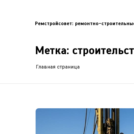
Перейти
к
содержимому
Ремстройсовет: ремонтно-строительны
Метка:
строительст
Главная страница