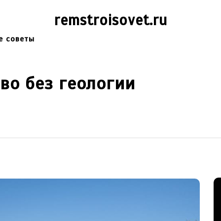
remstroisovet.ru
е советы
во без геологии