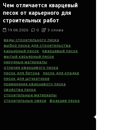
Чем отличается кварцевый
песок от карьерного для
строительных работ
19.06.2026
0
3 слова
виды строительного песка
выбор песка для строительства
карьерный песок
кварцевый песок
мытый карьерный песок
нерудные материалы
отличия кварцевого песка
песок для бетона
песок для кладки
песок для штукатурки
применение кварцевого песка
свойства песка
строительные материалы
строительные смеси
фракции песка