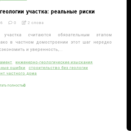
геологии участка: реальные риски
26
0
2 слова
ия участка считаются обязательным этапом
нако в частном домостроении этот шаг нередко
экономить и уверенность,...
дамент
инженерно-геологические изыскания
ьные ошибки
строительство без геологии
нт частного дома
тать полностью