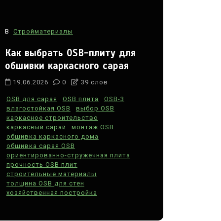
В
Стройматериалы
Как выбрать OSB-плиту для
обшивки каркасного сарая
19.06.2026
0
39 слов
OSB для сарая
OSB плита
OSB-3
влагостойкая OSB
выбор OSB
каркасное строительство
каркасный сарай
монтаж OSB
обшивка каркасного дома
обшивка сарая OSB
ориентированно-стружечная плита
прочность OSB плит
строительные материалы
толщина OSB для стен
хозяйственная постройка