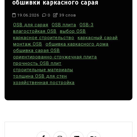
обшивки каркасного сарая
19.06.2026
0
39 слов
OSB для сарая
OSB плита
OSB-3
влагостойкая OSB
выбор OSB
каркасное строительство
каркасный сарай
монтаж OSB
обшивка каркасного дома
обшивка сарая OSB
ориентированно-стружечная плита
прочность OSB плит
строительные материалы
толщина OSB для стен
хозяйственная постройка