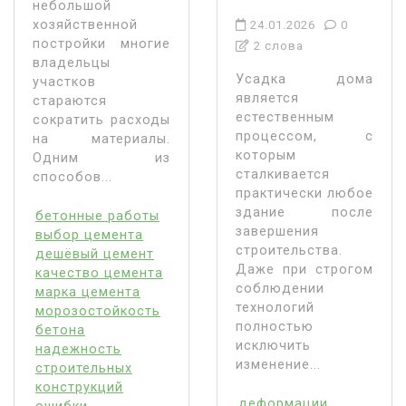
небольшой
хозяйственной
24.01.2026
0
постройки многие
2 слова
владельцы
Усадка дома
участков
является
стараются
естественным
сократить расходы
процессом, с
на материалы.
которым
Одним из
сталкивается
способов...
практически любое
здание после
бетонные работы
завершения
выбор цемента
строительства.
дешёвый цемент
Даже при строгом
качество цемента
соблюдении
марка цемента
технологий
морозостойкость
полностью
бетона
исключить
надежность
изменение...
строительных
конструкций
деформации