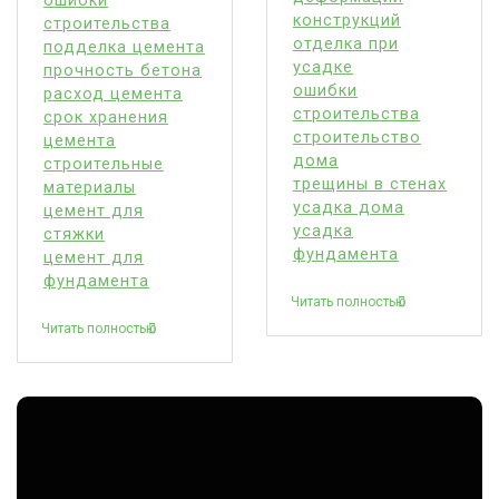
ошибки
конструкций
строительства
отделка при
подделка цемента
усадке
прочность бетона
ошибки
расход цемента
строительства
срок хранения
строительство
цемента
дома
строительные
трещины в стенах
материалы
усадка дома
цемент для
усадка
стяжки
фундамента
цемент для
фундамента
Читать полностью
Читать полностью