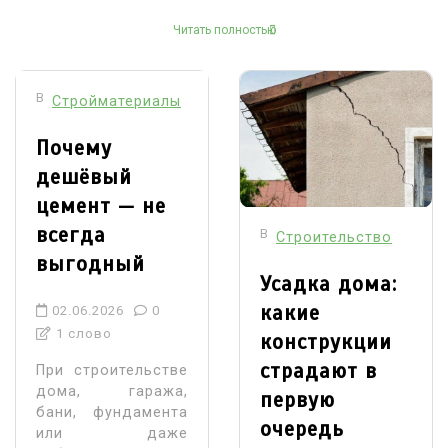
Читать полностью
В
Стройматериалы
Почему
дешёвый
цемент — не
всегда
В
Строительство
выгодный
Усадка дома:
какие
02.06.2026
0
1 слово
конструкции
страдают в
При строительстве
дома, гаража,
первую
бани, фундамента
очередь
или даже