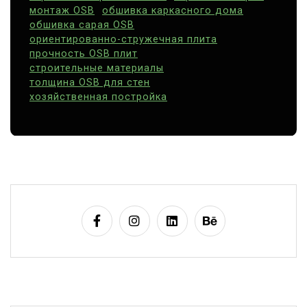
монтаж OSB
обшивка каркасного дома
обшивка сарая OSB
ориентированно-стружечная плита
прочность OSB плит
строительные материалы
толщина OSB для стен
хозяйственная постройка