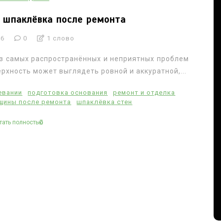
 шпаклёвка после ремонта
26
0
1 слово
з самых распространённых и неприятных проблем
рхность может выглядеть ровной и аккуратной,...
евании
подготовка основания
ремонт и отделка
щины после ремонта
шпаклёвка стен
тать полностью