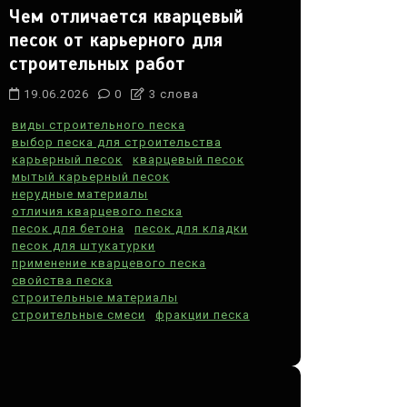
Чем отличается кварцевый
песок от карьерного для
строительных работ
19.06.2026
0
3 слова
виды строительного песка
выбор песка для строительства
карьерный песок
кварцевый песок
мытый карьерный песок
нерудные материалы
отличия кварцевого песка
песок для бетона
песок для кладки
песок для штукатурки
применение кварцевого песка
свойства песка
строительные материалы
строительные смеси
фракции песка