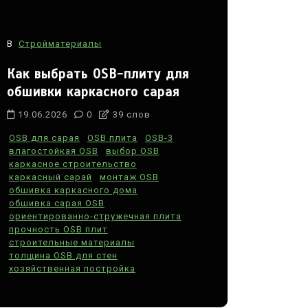
В
Стройматериалы
Как выбрать OSB-плиту для
обшивки каркасного сарая
19.06.2026
0
39 слов
OSB для сарая
OSB плита
OSB-3
влагостойкая OSB
выбор OSB
каркасное строительство
каркасный сарай
монтаж OSB
обшивка каркасного дома
обшивка сарая OSB
ориентированно-стружечная плита
прочность OSB плит
строительные материалы
толщина OSB для стен
хозяйственная постройка