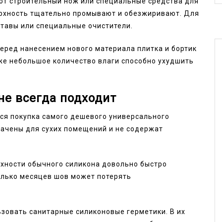
ют строительный нож или специальные средства для
ерхность тщательно промывают и обезжиривают. Для
тавы или специальные очистители.
еред нанесением нового материала плитка и бортик
же небольшое количество влаги способно ухудшить
не всегда подходит
ся покупка самого дешевого универсального
начены для сухих помещений и не содержат
рхности обычного силикона довольно быстро
олько месяцев шов может потерять
зовать санитарные силиконовые герметики. В их