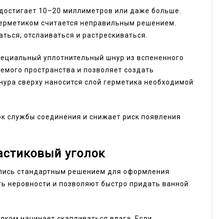
 достигает 10–20 миллиметров или даже больше.
герметиком считается неправильным решением.
ться, отслаиваться и растрескиваться.
пециальный уплотнительный шнур из вспененного
емого пространства и позволяет создать
нура сверху наносится слой герметика необходимой
ок службы соединения и снижает риск появления
астиковый уголок
лись стандартным решением для оформления
ть неровности и позволяют быстро придать ванной
лком начинает скапливаться влага. Если