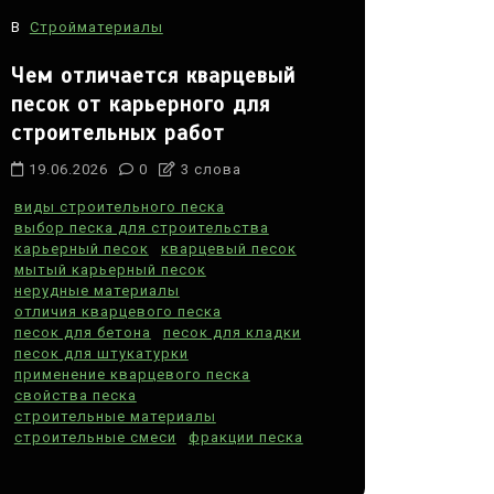
В
Стройматериалы
Чем отличается кварцевый
песок от карьерного для
строительных работ
19.06.2026
0
3 слова
виды строительного песка
выбор песка для строительства
карьерный песок
кварцевый песок
мытый карьерный песок
нерудные материалы
отличия кварцевого песка
песок для бетона
песок для кладки
песок для штукатурки
применение кварцевого песка
свойства песка
строительные материалы
строительные смеси
фракции песка