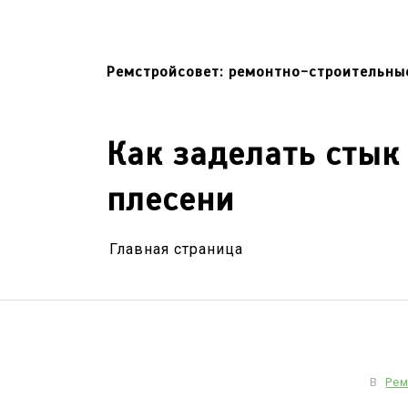
Перейти
к
содержимому
Ремстройсовет: ремонтно-строительны
Как заделать стык
плесени
Главная страница
В
Рем