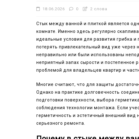
18.06.2026
0
2 слова
Стык между ванной и плиткой является од
комнате. Именно здесь регулярно скаплива
идеальные условия для развития грибка и
потерять привлекательный вид уже через 
неправильно или были использованы непод
неприятный запах сырости и постепенное 
проблемой для владельцев квартир и част
Многие считают, что для защиты достаточн
Однако на практике долговечность соедине
подготовки поверхности, выбора герметик
соблюдения технологии монтажа. Если уче
герметичность и эстетичный внешний вид 
серьезного ремонта.
Почему в стыке между ван