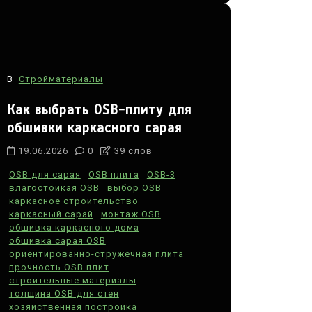
В
Стройматериалы
Как выбрать OSB-плиту для
обшивки каркасного сарая
19.06.2026
0
39 слов
OSB для сарая
OSB плита
OSB-3
влагостойкая OSB
выбор OSB
каркасное строительство
каркасный сарай
монтаж OSB
обшивка каркасного дома
обшивка сарая OSB
ориентированно-стружечная плита
прочность OSB плит
строительные материалы
толщина OSB для стен
хозяйственная постройка