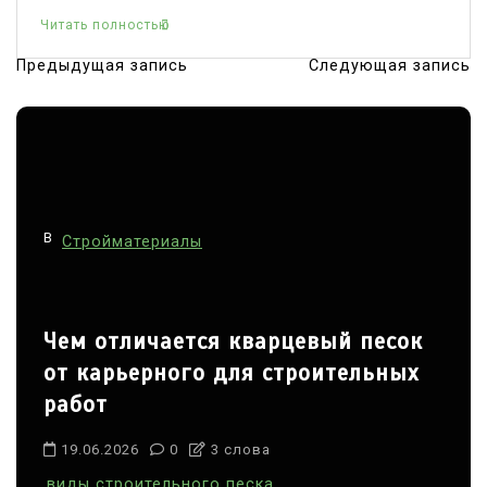
Читать полностью
Предыдущая запись
Следующая запись
Н
а
в
и
г
В
а
Стройматериалы
ц
и
Чем отличается кварцевый песок
я
от карьерного для строительных
п
работ
о
з
19.06.2026
0
3 слова
а
виды строительного песка