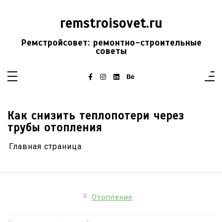
Перейти
к
содержимому
remstroisovet.ru
Ремстройсовет: ремонтно-строительные
советы
Как снизить теплопотери через
трубы отопления
Главная страница
В
Отопление