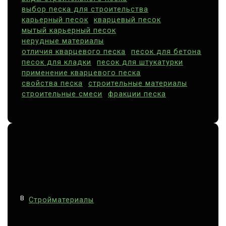
выбор песка для строительства
п
карьерный песок
кварцевый песок
и
мытый карьерный песок
нерудные материалы
с
отличия кварцевого песка
песок для бетона
я
песок для кладки
песок для штукатурки
применение кварцевого песка
м
свойства песка
строительные материалы
строительные смеси
фракции песка
В
Стройматериалы