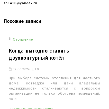
sn1410@yandex.ru
Похожие записи
В
Отопление
Когда выгодно ставить
двухконтурный котёл
02.06.2026
0
При выборе системы отопления для частного
дома, коттеджа или дачи владельцы
недвижимости сталкиваются с вопросом
организации не только обогрева помещений,
но и...
автономное отопление