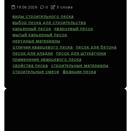
з
19.06.2026
0
3 слова
а
виды строительного песка
выбор песка для строительства
п
карьерный песок
кварцевый песок
и
мытый карьерный песок
нерудные материалы
с
отличия кварцевого песка
песок для бетона
я
песок для кладки
песок для штукатурки
применение кварцевого песка
м
свойства песка
строительные материалы
строительные смеси
фракции песка