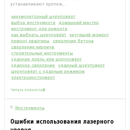
устанавливают крепеж,...
аккумуляторный шуруповёрт
выбор инструмента
домашний мастер
инструмент для ремонта
как выбрать шуруповёрт
крутящий момент
ремонт квартиры
сверление бетона
сверление кирпича
строительные инструменты
ударная дрель или шуруповёрт
ударное сверление
ударный шуруповёрт
шуруповёрт с ударным режимом
электроинструмент
Читать полностью
В
Инструменты
Ошибки использования лазерного
уровня