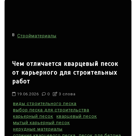
в
и
г
В
а
Стройматериалы
ц
и
Чем отличается кварцевый песок
я
от карьерного для строительных
п
работ
о
з
19.06.2026
0
3 слова
а
виды строительного песка
выбор песка для строительства
п
карьерный песок
кварцевый песок
и
мытый карьерный песок
нерудные материалы
с
отличия кварцевого песка
песок для бетона