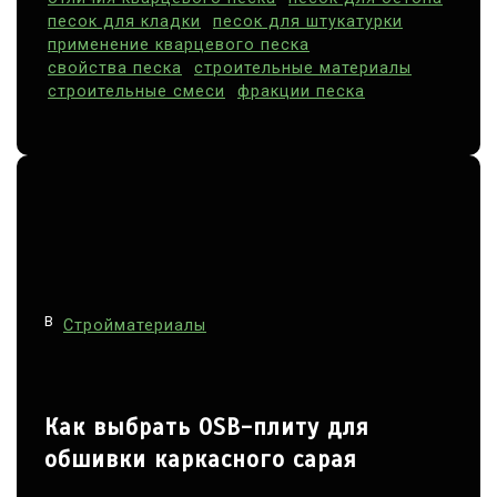
я
песок для кладки
песок для штукатурки
применение кварцевого песка
м
свойства песка
строительные материалы
строительные смеси
фракции песка
В
Стройматериалы
Как выбрать OSB-плиту для
обшивки каркасного сарая