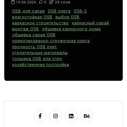
19.06.2026
0
39 слов
OSB для сарая
OSB плита
OSB-3
влагостойкая OSB
выбор OSB
каркасное строительство
каркасный сарай
монтаж OSB
обшивка каркасного дома
обшивка сарая OSB
ориентированно-стружечная плита
прочность OSB плит
строительные материалы
толщина OSB для стен
хозяйственная постройка